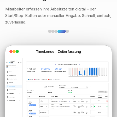
Mitarbeiter erfassen ihre Arbeitszeiten digital – per
Start/Stop-Button oder manueller Eingabe. Schnell, einfach,
zuverlässig.
TimeLense – Zeiterfassung
TimeLense – Supervisor Auswertung
TimeLense – Kunden & Projekte
TimeLense – Projektdetails
TimeLense – Mitarbeiter