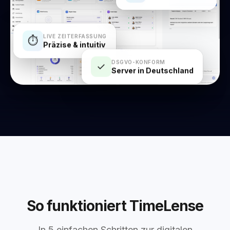
LIVE ZEITERFASSUNG
⏱
Präzise & intuitiv
DSGVO-KONFORM
✓
Server in Deutschland
So funktioniert TimeLense
In 5 einfachen Schritten zur digitalen