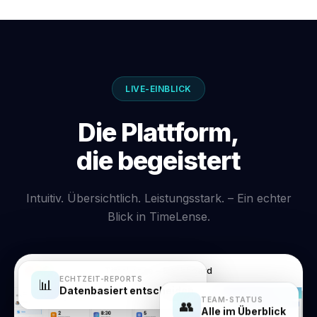
LIVE-EINBLICK
Die Plattform,
die begeistert
Intuitiv. Übersichtlich. Leistungsstark. – Ein echter
Blick in TimeLense.
TimeLense – Dashboard
ECHTZEIT-REPORTS
📊
Datenbasiert entscheiden
TEAM-STATUS
👥
Alle im Überblick