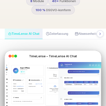
8
Module
40+
Funktionen
100 %
DSGVO-konform
TimeLense AI Chat
Zeiterfassung
Abwesenheitsmana
TimeLense – TimeLense AI Chat