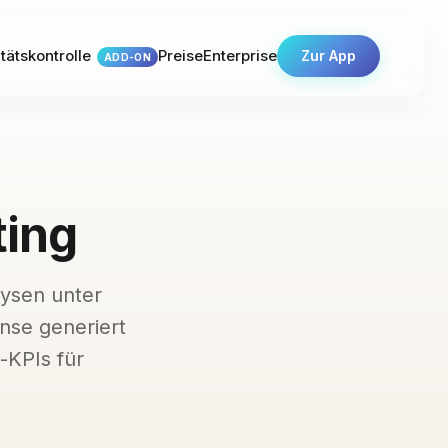
tätskontrolle
Preise
Enterprise
Zur App
ADD-ON
ting
lysen unter
nse generiert
-KPIs für