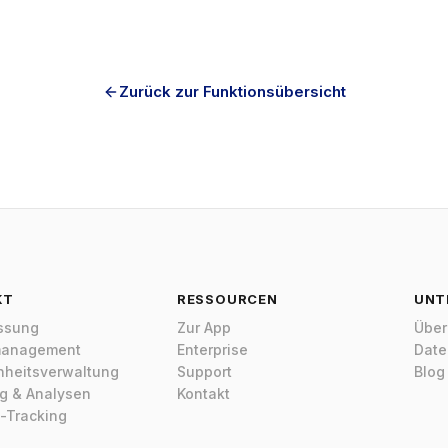
Tim
Onl
Hall
Zurück zur Funktionsübersicht
Ich 
Lösu
Druc
Was 
Proj
Frag
Was kos
Ist Tim
KT
RESSOURCEN
UNT
Welche F
assung
Zur App
Über
management
Enterprise
Date
heitsverwaltung
Support
Blog
ng & Analysen
Kontakt
-Tracking