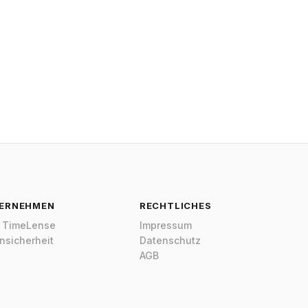
eLense Assistent
ine
o! 👋 Ich bin dein TimeLense-Assistent.
helfe dir herauszufinden, ob TimeLense die richtige
ng für dein Team ist — ehrlich, konkret und ohne
k.
beschäftigt dich gerade? Zeiterfassung,
ektmanagement, Abwesenheitsverwaltung — oder die
e, ob TimeLense zu dir passt?
tet TimeLense?
eLense DSGVO-konform?
ERNEHMEN
RECHTLICHES
eatures gibt es?
 TimeLense
Impressum
nsicherheit
Datenschutz
AGB