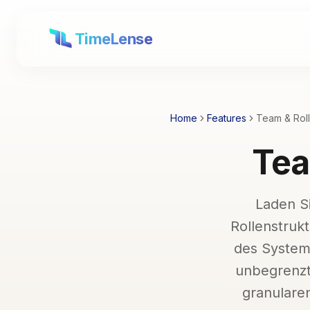
TimeLense
Home
Features
Team & Ro
Tea
Laden Si
Rollenstruk
des Systems
unbegrenzt 
granularen