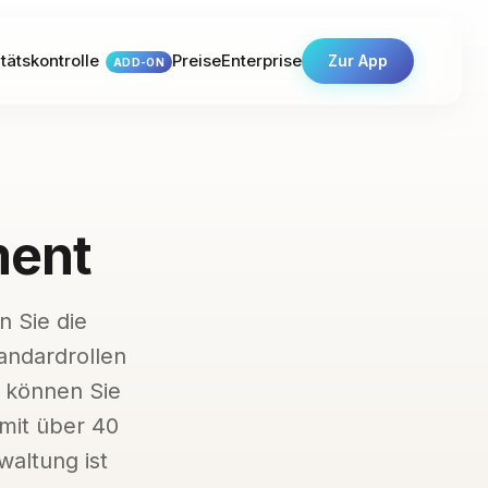
tätskontrolle
Preise
Enterprise
Zur App
ADD-ON
ment
n Sie die
andardrollen
) können Sie
 mit über 40
waltung ist