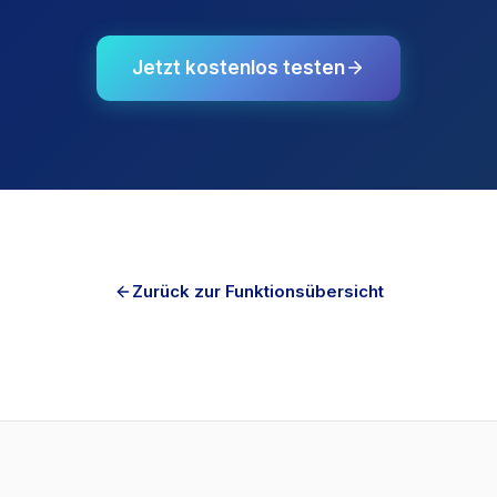
Jetzt kostenlos testen
Tim
Onl
Hi! 
Zurück zur Funktionsübersicht
Time
Abwe
Germ
Womi
Was kos
Ist Tim