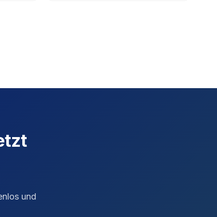
etzt
enlos und