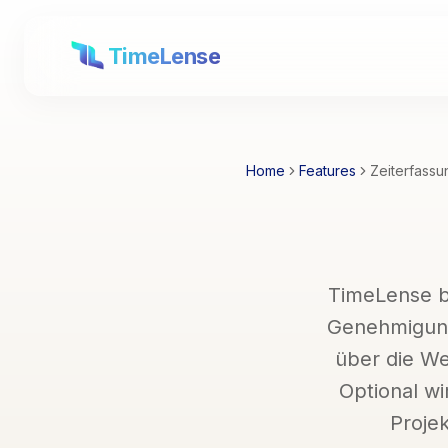
TimeLense
Home
Features
Zeiterfassu
TimeLense bi
Genehmigung
über die We
Optional wi
Projek