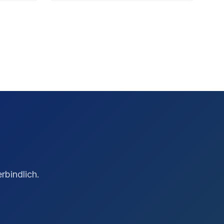
n
rbindlich.