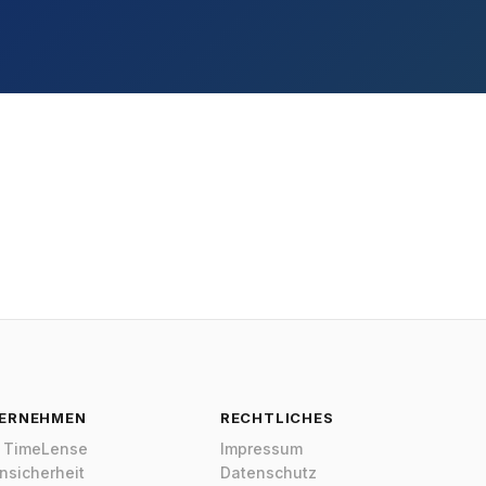
eLense Assistent
ine
👋 Ich bin der TimeLense-Assistent.
Lense vereint Zeiterfassung, Projektmanagement und
senheitsverwaltung in einer Plattform — Made in
any, DSGVO-nativ.
t kann ich dir helfen?
tet TimeLense?
eLense DSGVO-konform?
eatures gibt es?
ERNEHMEN
RECHTLICHES
 TimeLense
Impressum
nsicherheit
Datenschutz