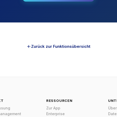
Tim
Onl
Hi! 
Zurück zur Funktionsübersicht
Time
Abwe
Germ
Womi
Was kos
Ist Tim
Welche F
KT
RESSOURCEN
UNT
assung
Zur App
Über
management
Enterprise
Date