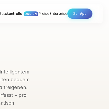
tätskontrolle
Preise
Enterprise
Zur App
ADD-ON
intelligentem
eiten bequem
d freigeben.
rfasst – pro
matisch