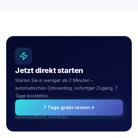
maßgeschneiderte Angebote. Darüber hinaus
profitieren Sie bei steigender Nutzerzahl
automatisch von günstigeren Lizenzpreisen –
Volumenrabatte werden automatisch
angerechnet.
Jetzt direkt starten
Starten Sie in weniger als 2 Minuten –
automatisches Onboarding, sofortiger Zugang, 7
Tage kostenlos.
7 Tage gratis testen
Keine Kreditkarte, kein Risiko