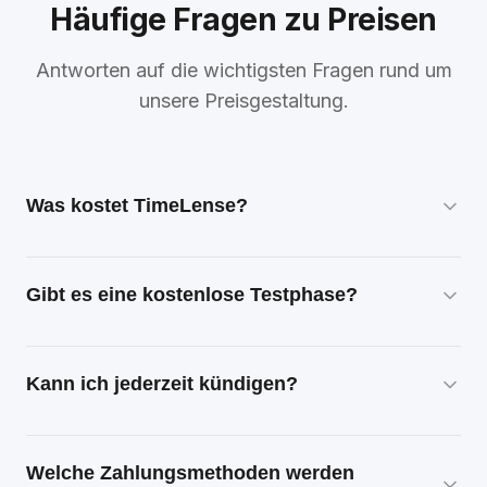
Häufige Fragen zu Preisen
Antworten auf die wichtigsten Fragen rund um
unsere Preisgestaltung.
Was kostet TimeLense?
TimeLense bietet flexible Subscription-Modelle
für Freelancer und Teams. Eine kostenlose 7-
Gibt es eine kostenlose Testphase?
tägige Testphase ist verfügbar. Alle Preise und
Pläne sind auf unserer Preisseite einsehbar.
Ja, Sie können TimeLense 7 Tage lang
kostenlos und unverbindlich testen. Alle
Kann ich jederzeit kündigen?
Features sind in der Testphase verfügbar.
Ja, TimeLense ist monatlich kündbar. Es gibt
keine Mindestvertragslaufzeit. Sie können Ihr
Welche Zahlungsmethoden werden
Abonnement jederzeit zum Ende des