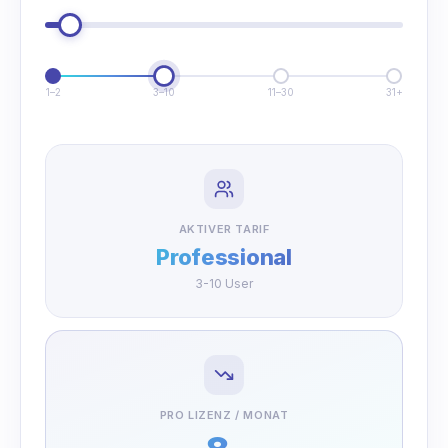
1
–2
3
–10
11
–30
31
+
AKTIVER TARIF
Professional
3-10 User
PRO LIZENZ / MONAT